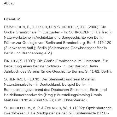
Abbau
Literatur:
D
, F., J
, U. & S
, J.H. (2006): Die
AMASCHUN
EKOSCH
CHROEDER
Große Granitschale im Lustgarten.- In: S
, J.H. (Hrsg.):
CHROEDER
Naturwerksteine in Architektur und Baugeschichte von Berlin,
Führer zur Geologie von Berlin und Brandenburg, Bd. 6: 119-120
(2. erweiterte Aufl.); Berlin (Selbstverlag Geowissenschaftler in
Berlin und Brandenburg e.V.).
E
, S. (1997): Die Große Granitschale im Lustgarten. Zur
INHOLZ
Bedeutung eines Berliner Solitärs.- In: Der Bär von Berlin.
Jahrbuch des Vereins für die Geschichte Berlins, S. 41-62; Berlin.
S
, L. (1978): Der Steinmetz und sein Material.
CHERHAG
Natursteinarbeiten in Deutschland. Beispiel Berlin. In:
Bundesinnungsverband des Deutschen Steinmetz-, Stein- und
Holzbilhauerhandwerks (Hrsg.): Ausstellungskatalog Urania
Mai/Juni 1978: 4-5 und 51-53; Ulm (Ebner-Verlag).
S
, A. P. & Z
, W. H. (1992): Opzienbarende
CHUDDEBEURS
WENGER
zwerfblokken 3. De Markgrafensteinen bij Fürstenwalde B.R.D.-