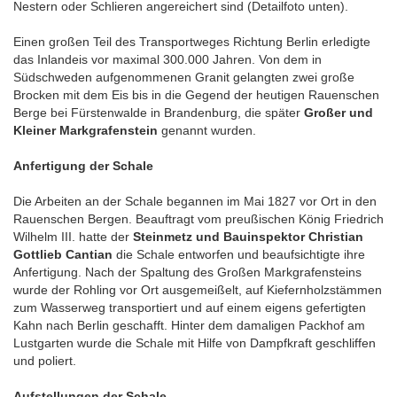
Nestern oder Schlieren angereichert sind (Detailfoto unten).
Einen großen Teil des Transportweges Richtung Berlin erledigte
das Inlandeis vor maximal 300.000 Jahren. Von dem in
Südschweden aufgenommenen Granit gelangten zwei große
Brocken mit dem Eis bis in die Gegend der heutigen Rauenschen
Berge bei Fürstenwalde in Brandenburg, die später
Großer und
Kleiner Markgrafenstein
genannt wurden.
Anfertigung der Schale
Die Arbeiten an der Schale begannen im Mai 1827 vor Ort in den
Rauenschen Bergen. Beauftragt vom preußischen König Friedrich
Wilhelm III. hatte der
Steinmetz und Bauinspektor Christian
Gottlieb Cantian
die Schale entworfen und beaufsichtigte ihre
Anfertigung. Nach der Spaltung des Großen Markgrafensteins
wurde der Rohling vor Ort ausgemeißelt, auf Kiefernholzstämmen
zum Wasserweg transportiert und auf einem eigens gefertigten
Kahn nach Berlin geschafft. Hinter dem damaligen Packhof am
Lustgarten wurde die Schale mit Hilfe von Dampfkraft geschliffen
und poliert.
Aufstellungen der Schale