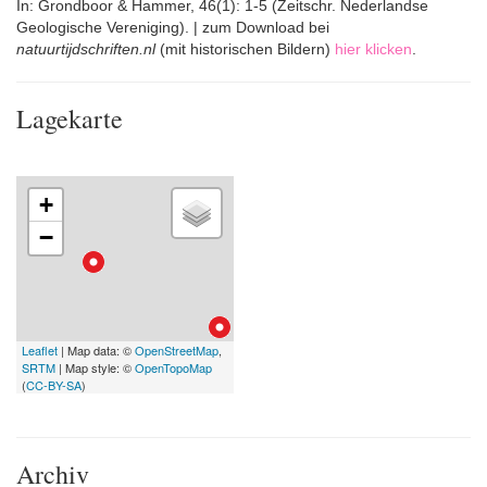
In: Grondboor & Hammer, 46(1): 1-5 (Zeitschr. Nederlandse
Geologische Vereniging). | zum Download bei
natuurtijdschriften.nl
(mit historischen Bildern)
hier klicken
.
Lagekarte
+
−
Leaflet
| Map data: ©
OpenStreetMap
,
SRTM
| Map style: ©
OpenTopoMap
(
CC-BY-SA
)
Archiv