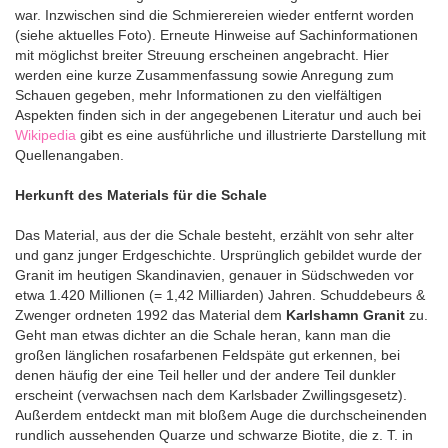
war. Inzwischen sind die Schmierereien wieder entfernt worden
(siehe aktuelles Foto). Erneute Hinweise auf Sachinformationen
mit möglichst breiter Streuung erscheinen angebracht. Hier
werden eine kurze Zusammenfassung sowie Anregung zum
Schauen gegeben, mehr Informationen zu den vielfältigen
Aspekten finden sich in der angegebenen Literatur und auch bei
Wikipedia
gibt es eine ausführliche und illustrierte Darstellung mit
Quellenangaben.
Herkunft des Materials für die Schale
Das Material, aus der die Schale besteht, erzählt von sehr alter
und ganz junger Erdgeschichte. Ursprünglich gebildet wurde der
Granit im heutigen Skandinavien, genauer in Südschweden vor
etwa 1.420 Millionen (= 1,42 Milliarden) Jahren. Schuddebeurs &
Zwenger ordneten 1992 das Material dem
Karlshamn Granit
zu.
Geht man etwas dichter an die Schale heran, kann man die
großen länglichen rosafarbenen Feldspäte gut erkennen, bei
denen häufig der eine Teil heller und der andere Teil dunkler
erscheint (verwachsen nach dem Karlsbader Zwillingsgesetz).
Außerdem entdeckt man mit bloßem Auge die durchscheinenden
rundlich aussehenden Quarze und schwarze Biotite, die z. T. in