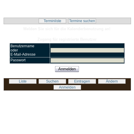
Kalender-Script
Terminliste
Termine suchen
Melden Sie sich für die Kalenderbenutzung an!
Zugang für registrierte Benutzer
Benutzername
oder
E-Mail-Adresse
Passwort
Liste
Suchen
Eintragen
Ändern
Anmelden