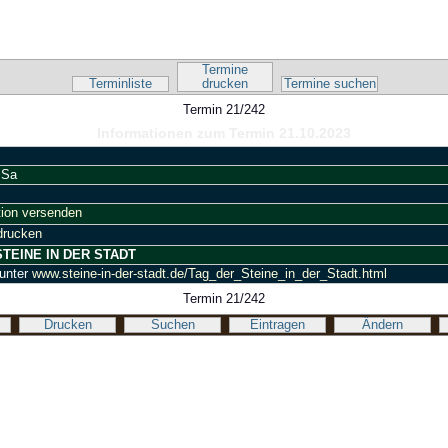
Kalender-Script
Termine
Terminliste
drucken
Termine suchen
Termin 21/242
Informationen zum Termin 21.10.2023
 Sa
ion versenden
drucken
STEINE IN DER STADT
 unter
www.steine-in-der-stadt.de/Tag_der_Steine_in_der_Stadt.html
Termin 21/242
Drucken
Suchen
Eintragen
Ändern