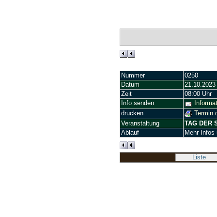
Nummer
0250
Datum
21.10.2023
Zeit
08:00 Uhr
Info senden
Informat
drucken
Termin 
Veranstaltung
TAG DER 
Ablauf
Mehr Infos
Liste