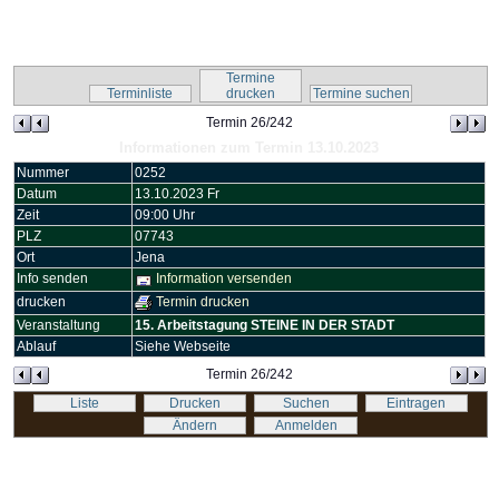
Kalender-Script
Termine
Terminliste
drucken
Termine suchen
Termin 26/242
Informationen zum Termin 13.10.2023
Nummer
0252
Datum
13.10.2023 Fr
Zeit
09:00 Uhr
PLZ
07743
Ort
Jena
Info senden
Information versenden
drucken
Termin drucken
Veranstaltung
15. Arbeitstagung STEINE IN DER STADT
Ablauf
Siehe Webseite
Termin 26/242
Liste
Drucken
Suchen
Eintragen
Ändern
Anmelden