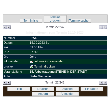
Kalender-Script
Termine
Terminliste
drucken
Termine suchen
Termin 22/242
Informationen zum Termin 15.10.2023
Nummer
0254
Datum
15.10.2023 So
Zeit
09:00 Uhr
PLZ
07743
Ort
Jena
Info senden
Information versenden
drucken
Termin drucken
Veranstaltung
15. Arbeitstagung STEINE IN DER STADT
Ablauf
Siehe Webseite
Termin 22/242
Liste
Drucken
Suchen
Eintragen
Ändern
Anmelden