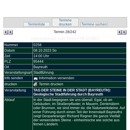
Kalender-Script
Termine
Terminliste
drucken
Termine suchen
Termin 28/242
Informationen zum Termin 08.10.2023
Nummer
0258
Datum
08.10.2023 So
Zeit
14:00 Uhr
PLZ
95444
Ort
Bayreuth
Veranstaltungsart
Stadtführung
Info senden
Information versenden
drucken
Termin drucken
Veranstaltung
TAG DER STEINE IN DER STADT (BAYREUTH):
Geologische Stadtführung durch Bayreuth
Ablauf
In der Stadt begegnen sie uns überall. Egal, ob an
Gebäuden, im Straßenpflaster, in Mauern, Denkmälern
oder Brunnen, sie sind immer da: die Naturwerksteine. Auf
einer Führung durch einen Teil der Innenstadt Bayreuths
zeigt Geoparkranger Richard Regner die ganze Vielfalt
der verwendeten Steine - einheimische wie solche aus
fernen Ländern.