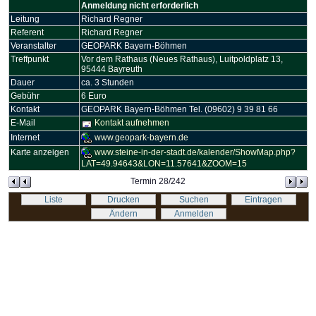
Anmeldung nicht erforderlich
Leitung
Richard Regner
Referent
Richard Regner
Veranstalter
GEOPARK Bayern-Böhmen
Treffpunkt
Vor dem Rathaus (Neues Rathaus), Luitpoldplatz 13,
95444 Bayreuth
Dauer
ca. 3 Stunden
Gebühr
6 Euro
Kontakt
GEOPARK Bayern-Böhmen Tel. (09602) 9 39 81 66
E-Mail
Kontakt aufnehmen
Internet
www.geopark-bayern.de
Karte anzeigen
www.steine-in-der-stadt.de/kalender/ShowMap.php?
LAT=49.94643&LON=11.57641&ZOOM=15
Termin 28/242
Liste
Drucken
Suchen
Eintragen
Ändern
Anmelden