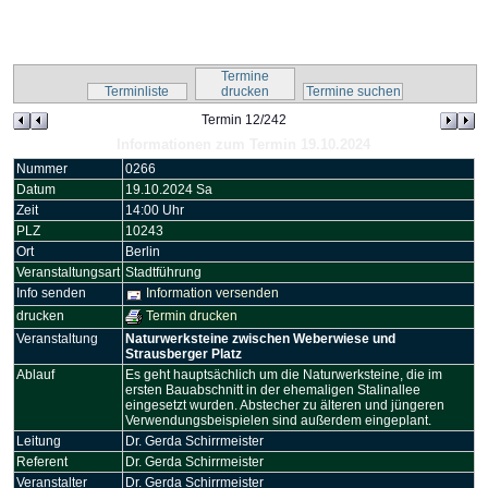
Kalender-Script
Termine
Terminliste
drucken
Termine suchen
Termin 12/242
Informationen zum Termin 19.10.2024
Nummer
0266
Datum
19.10.2024 Sa
Zeit
14:00 Uhr
PLZ
10243
Ort
Berlin
Veranstaltungsart
Stadtführung
Info senden
Information versenden
drucken
Termin drucken
Veranstaltung
Naturwerksteine zwischen Weberwiese und
Strausberger Platz
Ablauf
Es geht hauptsächlich um die Naturwerksteine, die im
ersten Bauabschnitt in der ehemaligen Stalinallee
eingesetzt wurden. Abstecher zu älteren und jüngeren
Verwendungsbeispielen sind außerdem eingeplant.
Leitung
Dr. Gerda Schirrmeister
Referent
Dr. Gerda Schirrmeister
Veranstalter
Dr. Gerda Schirrmeister