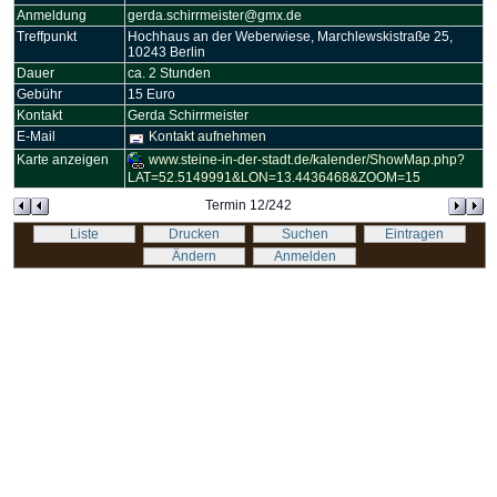
Anmeldung
gerda.schirrmeister@gmx.de
Treffpunkt
Hochhaus an der Weberwiese, Marchlewskistraße 25,
10243 Berlin
Dauer
ca. 2 Stunden
Gebühr
15 Euro
Kontakt
Gerda Schirrmeister
E-Mail
Kontakt aufnehmen
Karte anzeigen
www.steine-in-der-stadt.de/kalender/ShowMap.php?
LAT=52.5149991&LON=13.4436468&ZOOM=15
Termin 12/242
Liste
Drucken
Suchen
Eintragen
Ändern
Anmelden