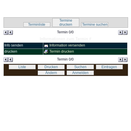
Kalender-Script
Termine
Terminliste
drucken
Termine suchen
Termin 0/0
Informationen zum Termin #
Info senden
Information versenden
drucken
Termin drucken
Termin 0/0
Liste
Drucken
Suchen
Eintragen
Ändern
Anmelden