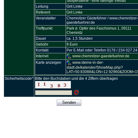
Stolpersteine - eine steinige Vielfalt
Leitung
Grit Linke
Referent
Grit Linke
Veranstalter
Chemnitzer Gästeführer / www.chemnitzer
gaestefuehrer.de
Treffpunkt
Park d. Opfer des Faschismus 1, 09111
Chemnitz
Dauer
ca. 1,5 Stunden
Gebühr
9 Euro
Kontakt
Per E-Mail oder Telefon 0176 / 234 027 24
Internet
www.chemnitzer-gaestefuehrer.de
Karte anzeigen
www.steine-in-der-
stadt.de/kalender/ShowMap.php?
LAT=50.83088&LON=12.92960&ZOOM=1
Sicherheitscode*
Bitte den Buchstaben und die 4 Ziffern übertragen