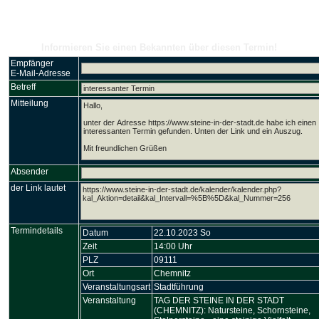
Kalender
Informieren Sie einen Bekannten über diesen Termin!
Empfänger
E-Mail-Adresse
Betreff
Mitteilung
Absender
der Link lautet
Termindetails
Datum
22.10.2023 So
Zeit
14:00 Uhr
PLZ
09111
Ort
Chemnitz
Veranstaltungsart
Stadtführung
Veranstaltung
TAG DER STEINE IN DER STADT
(CHEMNITZ): Natursteine, Schornsteine,