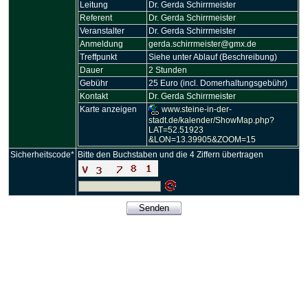
Leitung
Dr. Gerda Schirrmeister
Referent
Dr. Gerda Schirrmeister
Veranstalter
Dr. Gerda Schirrmeister
Anmeldung
gerda.schirrmeister@gmx.de
Treffpunkt
Siehe unter Ablauf (Beschreibung)
Dauer
2 Stunden
Gebühr
25 Euro (incl. Domerhaltungsgebühr)
Kontakt
Dr. Gerda Schirrmeister
Karte anzeigen
www.steine-in-der-
stadt.de/kalender/ShowMap.php?
LAT=52.51923
&LON=13.39905&ZOOM=15
Sicherheitscode*
Bitte den Buchstaben und die 4 Ziffern übertragen