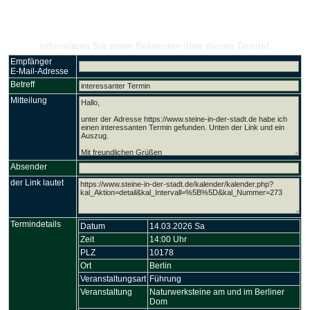
Kalender
Informieren Sie einen Bekannten über diesen Termin!
Empfänger
E-Mail-Adresse
Betreff
Mitteilung
Absender
der Link lautet
Termindetails
Datum
14.03.2026 Sa
Zeit
14:00 Uhr
PLZ
10178
Ort
Berlin
Veranstaltungsart
Führung
Veranstaltung
Naturwerksteine am und im Berliner
Dom