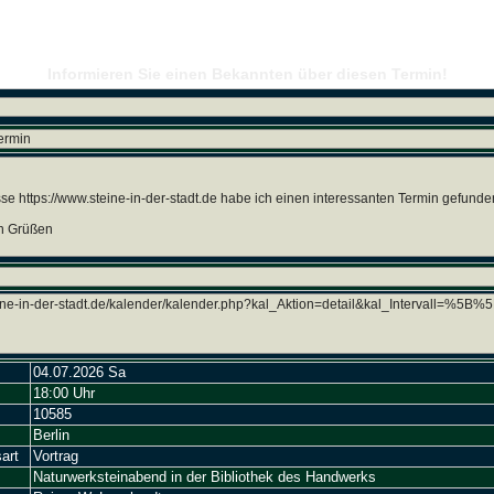
Kalender
Informieren Sie einen Bekannten über diesen Termin!
04.07.2026 Sa
18:00 Uhr
10585
Berlin
art
Vortrag
Naturwerksteinabend in der Bibliothek des Handwerks