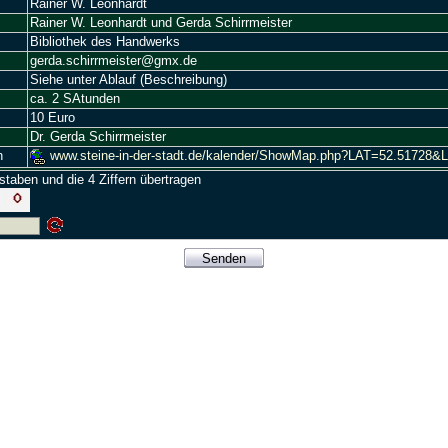
Rainer W. Leonhardt
Rainer W. Leonhardt und Gerda Schirrmeister
Bibliothek des Handwerks
gerda.schirrmeister@gmx.de
Siehe unter Ablauf (Beschreibung)
ca. 2 SAtunden
10 Euro
Dr. Gerda Schirrmeister
n
www.steine-in-der-stadt.de/kalender/ShowMap.php?LAT=52.517
staben und die 4 Ziffern übertragen