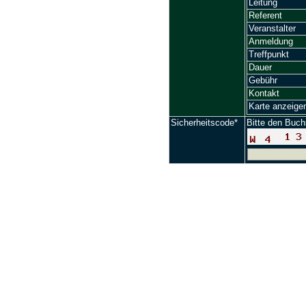
Leitung
Referent
Veranstalter
Anmeldung
Treffpunkt
Dauer
Gebühr
Kontakt
Karte anzeige
Sicherheitscode*
Bitte den Buch