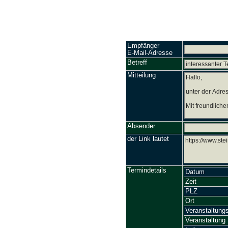
Empfänger
E-Mail-Adresse
Betreff
Mitteilung
Absender
der Link lautet
Termindetails
Datum
Zeit
PLZ
Ort
Veranstaltungs
Veranstaltung