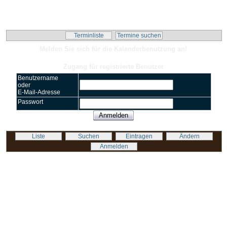
Kalender-Script
Terminliste
Termine suchen
Melden Sie sich für die Kalenderbenutzung an!
Zugang für registrierte Benutzer
Benutzername
oder
E-Mail-Adresse
Passwort
Liste
Suchen
Eintragen
Ändern
Anmelden