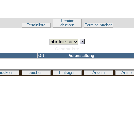
Kalender-Script
Termine
Terminliste
drucken
Termine suchen
Gesamtliste
Ort
Veranstaltung
rucken
Suchen
Eintragen
Ändern
Anmel