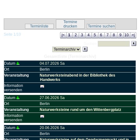
Kalender-Script
Termine
Terminliste
drucken
Termine suchen
Seite 1/10
|<
1
2
3
4
5
6
7
8
9
10
>|
Suchen
Gesamtliste (Terminarchiv)
Datum
04.07.2026 Sa
Ort
Berlin
Veranstaltung
Naturwerksteinabend in der Bibliothek des
Handwerks
Information
versenden
Datum
27.06.2026 Sa
Ort
Berlin
Veranstaltung
Naturwerksteine rund um den Wittenbergplatz
Information
versenden
Datum
20.06.2026 Sa
Ort
Berlin
Veranstaltung
Naturwerksteine auf dem Gendarmenmarkt und in