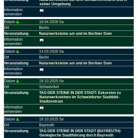
seiner Umgebung
Information
versenden
Datum
18.04.2026 Sa
Ort
Berlin
Veranstaltung
Naturwerksteine am und im Berliner Dom
Information
versenden
Datum
14.03.2026 Sa
Ort
Berlin
Veranstaltung
Naturwerksteine am und im Berliner Dom
Information
versenden
Datum
19.10.2025 So
Ort
Schweinfurt
Veranstaltung
TAG DER STEINE IN DER STADT: Exkursion zu
Naturwerksteinen im Schweinfurter Stadtbild -
Stadtzentrum
Information
versenden
Datum
19.10.2025 So
Ort
Bayreuth
Veranstaltung
TAG DER STEINE IN DER STADT (BAYREUTH):
Geologische Stadtführung durch Bayreuth