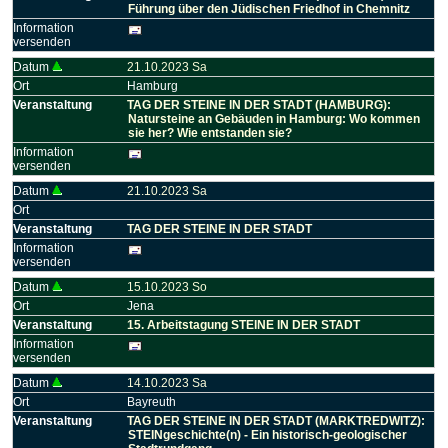
Führung über den Jüdischen Friedhof in Chemnitz
Information
versenden
Datum
21.10.2023 Sa
Ort
Hamburg
Veranstaltung
TAG DER STEINE IN DER STADT (HAMBURG):
Natursteine an Gebäuden in Hamburg: Wo kommen
sie her? Wie entstanden sie?
Information
versenden
Datum
21.10.2023 Sa
Ort
Veranstaltung
TAG DER STEINE IN DER STADT
Information
versenden
Datum
15.10.2023 So
Ort
Jena
Veranstaltung
15. Arbeitstagung STEINE IN DER STADT
Information
versenden
Datum
14.10.2023 Sa
Ort
Bayreuth
Veranstaltung
TAG DER STEINE IN DER STADT (MARKTREDWITZ):
STEINgeschichte(n) - Ein historisch-geologischer