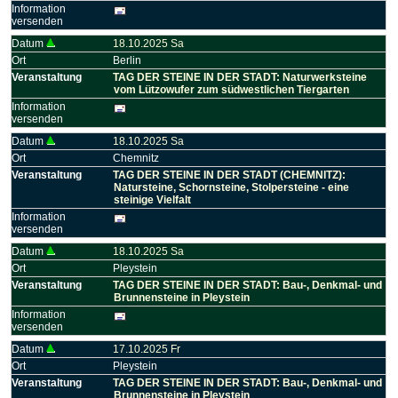
Information
versenden
Datum
18.10.2025 Sa
Ort
Berlin
Veranstaltung
TAG DER STEINE IN DER STADT: Naturwerksteine
vom Lützowufer zum südwestlichen Tiergarten
Information
versenden
Datum
18.10.2025 Sa
Ort
Chemnitz
Veranstaltung
TAG DER STEINE IN DER STADT (CHEMNITZ):
Natursteine, Schornsteine, Stolpersteine - eine
steinige Vielfalt
Information
versenden
Datum
18.10.2025 Sa
Ort
Pleystein
Veranstaltung
TAG DER STEINE IN DER STADT: Bau-, Denkmal- und
Brunnensteine in Pleystein
Information
versenden
Datum
17.10.2025 Fr
Ort
Pleystein
Veranstaltung
TAG DER STEINE IN DER STADT: Bau-, Denkmal- und
Brunnensteine in Pleystein