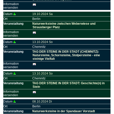
Information
versenden
Datum
19.10.2024 Sa
Ort
Berlin
Veranstaltung
Naturwerksteine zwischen Weberwiese und
Strausberger Platz
Information
versenden
Datum
13.10.2024 So
Ort
Chemnitz
Veranstaltung
TAG DER STEINE IN DER STADT (CHEMNITZ):
Natursteine, Schornsteine, Stolpersteine - eine
steinige Vielfalt
Information
versenden
Datum
13.10.2024 So
Ort
Chemnitz
Veranstaltung
TAG DER STEINE IN DER STADT: Geschichte(n) in
Stein
Information
versenden
Datum
08.10.2024 Di
Ort
Berlin
Veranstaltung
Naturwerksteine in der Spandauer Vorstadt