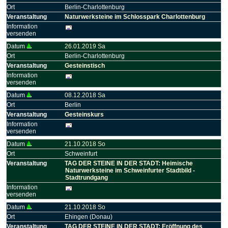
Ort
Berlin-Charlottenburg
Veranstaltung
Naturwerksteine im Schlosspark Charlottenburg
Information
versenden
Datum
26.01.2019 Sa
Ort
Berlin-Charlottenburg
Veranstaltung
Gesteinstisch
Information
versenden
Datum
08.12.2018 Sa
Ort
Berlin
Veranstaltung
Gesteinskurs
Information
versenden
Datum
21.10.2018 So
Ort
Schweinfurt
Veranstaltung
TAG DER STEINE IN DER STADT: Heimische
Naturwerksteine im Schweinfurter Stadtbild -
Stadtrundgang
Information
versenden
Datum
21.10.2018 So
Ort
Ehingen (Donau)
Veranstaltung
TAG DER STEINE IN DER STADT: Eröffnung des