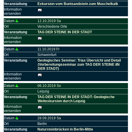
Veranstaltung
Exkursion vom Buntsandstein zum Muschelkalk
Information
versenden
Datum
12.10.2019 Sa
Ort
Verschiedene Orte
Veranstaltung
TAG DER STEINE IN DER STADT
Information
versenden
Datum
11.10.2019 Fr
Ort
Schweinfurt
Veranstaltung
Geologisches Seminar: Trias Übersicht und Detail
(Vorbereitungsseminar zum TAG DER STEINE iIN
DER STADT)
Information
versenden
Datum
06.10.2019 So
Ort
Leipzig
Veranstaltung
TAG DER STEINE IN DER STADT: Geologische
Weltexkursion durch Leipzig
Information
versenden
Datum
28.09.2019 Sa
Ort
Berlin
Veranstaltung
Natursteinbrücken in Berlin-Mitte