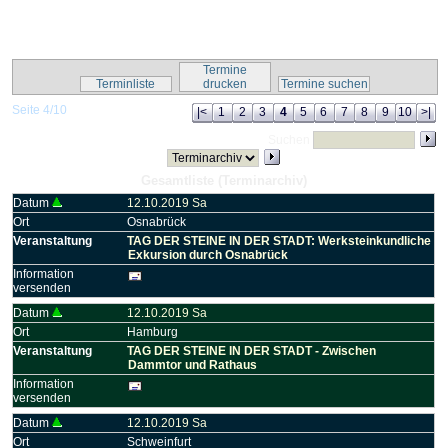
Kalender-Script
Termine
Terminliste
drucken
Termine suchen
Seite 4/10
|<
1
2
3
4
5
6
7
8
9
10
>|
Suchen
Gesamtliste (Terminarchiv)
Datum
12.10.2019 Sa
Ort
Osnabrück
Veranstaltung
TAG DER STEINE IN DER STADT: Werksteinkundliche
Exkursion durch Osnabrück
Information
versenden
Datum
12.10.2019 Sa
Ort
Hamburg
Veranstaltung
TAG DER STEINE IN DER STADT - Zwischen
Dammtor und Rathaus
Information
versenden
Datum
12.10.2019 Sa
Ort
Schweinfurt